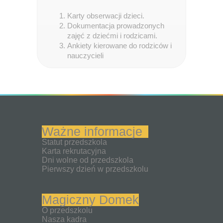
Karty obserwacji dzieci.
Dokumentacja prowadzonych
zajęć z dziećmi i rodzicami.
Ankiety kierowane do rodziców i
nauczycieli
Ważne informacje
Statut przedszkola
Karta rekrutacyjna
Dni wolne od przedszkola
Pierwszy dzień w przedszkolu
Magiczny Domek
O przedszkolu
Nasza kadra